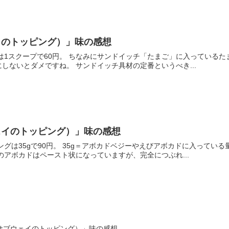
イのトッピング）」味の感想
は1スクープで60円。 ちなみにサンドイッチ「たまご」に入っている
しないとダメですね。 サンドイッチ具材の定番というべき...
ェイのトッピング）」味の感想
ングは35gで90円。 35g＝アボカドベジーやえびアボカドに入って
のアボカドはペースト状になっていますが、完全につぶれ...
サブウェイのトッピング）」味の感想