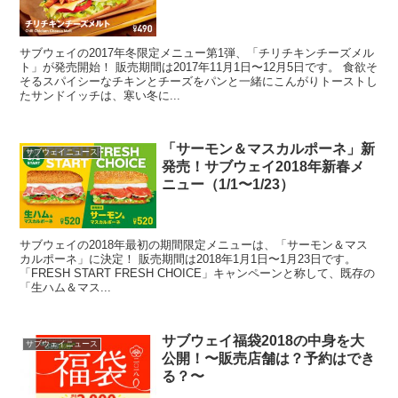
サブウェイの2017年冬限定メニュー第1弾、「チリチキンチーズメル
ト」が発売開始！ 販売期間は2017年11月1日〜12月5日です。 食欲そ
そるスパイシーなチキンとチーズをパンと一緒にこんがりトーストし
たサンドイッチは、寒い冬に...
「サーモン＆マスカルポーネ」新
サブウェイニュース
発売！サブウェイ2018年新春メ
ニュー（1/1〜1/23）
サブウェイの2018年最初の期間限定メニューは、「サーモン＆マス
カルポーネ」に決定！ 販売期間は2018年1月1日〜1月23日です。
「FRESH START FRESH CHOICE」キャンペーンと称して、既存の
「生ハム＆マス...
サブウェイ福袋2018の中身を大
サブウェイニュース
公開！〜販売店舗は？予約はでき
る？〜