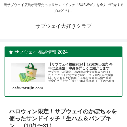
元サブウェイ店員が野菜たっぷりサンドイッチ「SUBWAY」を全力で紹介する
ブログです。
サブウェイ大好きクラブ
サブウェイ 福袋情報 2024
【サブウェイ福袋2024】12月26日発売 今
年は全店舗！中身を詳しくご紹介します
サブウェイの福袋、2024年の中身が発表されまし
た！ チケットだけで元が取れ、グッズ2点が実質無
料となるおトクな福袋。 今年は国内全店舗で販売が
決定しています。 詳しい中身や発売日、予約の有無
についてご紹介します。 サブウェイの福袋について
cafe-tatsujin.com
ハロウィン限定！サブウェイのかぼちゃを
使ったサンドイッチ「生ハム＆パンプキ
ン」（10/1〜31）